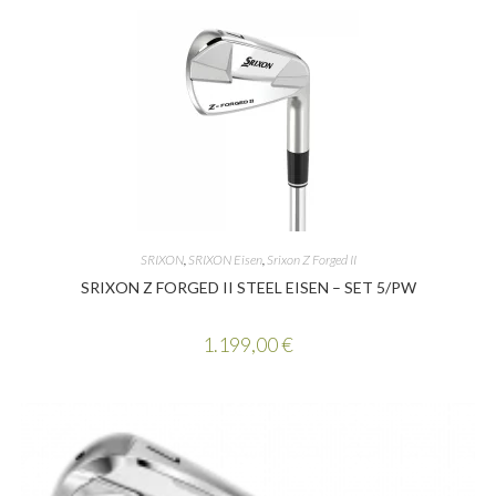
SRIXON
,
SRIXON Eisen
,
Srixon Z Forged II
SRIXON Z FORGED II STEEL EISEN – SET 5/PW
1.199,00
€