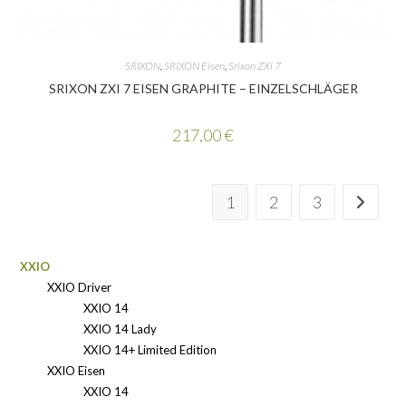
SRIXON
,
SRIXON Eisen
,
Srixon ZXi 7
SRIXON ZXI 7 EISEN GRAPHITE – EINZELSCHLÄGER
217,00
€
1
2
3
XXIO
XXIO Driver
XXIO 14
XXIO 14 Lady
XXIO 14+ Limited Edition
XXIO Eisen
XXIO 14