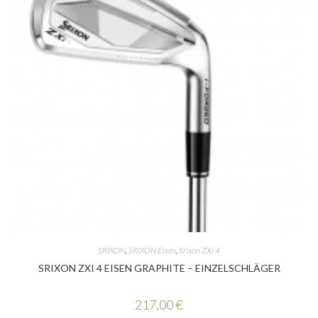
SRIXON
,
SRIXON Eisen
,
Srixon ZXi 4
SRIXON ZXI 4 EISEN GRAPHITE – EINZELSCHLÄGER
217,00
€