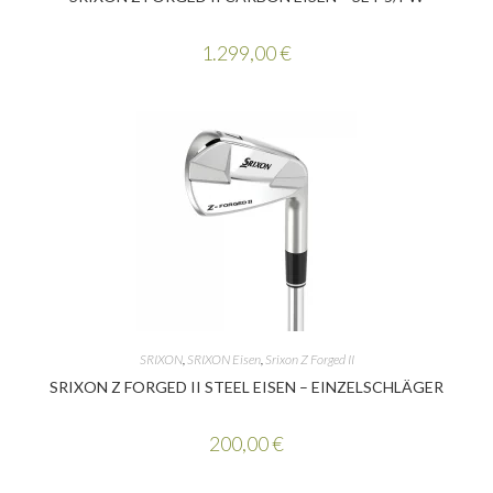
1.299,00
€
SRIXON
,
SRIXON Eisen
,
Srixon Z Forged II
SRIXON Z FORGED II STEEL EISEN – EINZELSCHLÄGER
200,00
€