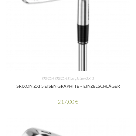
SRIXON
,
SRIXON Eisen
,
Srixon ZXi 5
SRIXON ZXI 5 EISEN GRAPHITE – EINZELSCHLÄGER
217,00
€