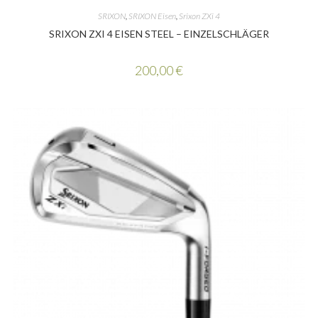
SRIXON
,
SRIXON Eisen
,
Srixon ZXi 4
SRIXON ZXI 4 EISEN STEEL – EINZELSCHLÄGER
200,00
€