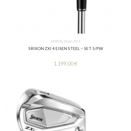
SRIXON
,
Srixon ZXi 4
SRIXON ZXI 4 EISEN STEEL – SET 5/PW
1.199,00
€