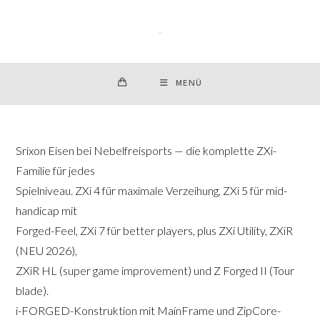
Zum
Inhalt
springen
MENÜ
Srixon Eisen bei Nebelfreisports — die komplette ZXi-
Familie für jedes
Spielniveau. ZXi 4 für maximale Verzeihung, ZXi 5 für mid-
handicap mit
Forged-Feel, ZXi 7 für better players, plus ZXi Utility, ZXiR
(NEU 2026),
ZXiR HL (super game improvement) und Z Forged II (Tour
blade).
i-FORGED-Konstruktion mit MainFrame und ZipCore-