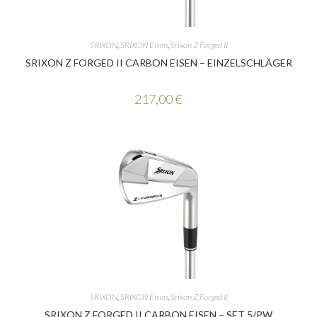
SRIXON
,
SRIXON Eisen
,
Srixon Z Forged II
SRIXON Z FORGED II CARBON EISEN – EINZELSCHLÄGER
217,00
€
SRIXON
,
SRIXON Eisen
,
Srixon Z Forged II
SRIXON Z FORGED II CARBON EISEN – SET 5/PW