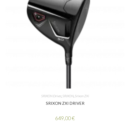
SRIXON Driver
,
SRIXON
,
Srixon ZXi
SRIXON ZXI DRIVER
649,00
€